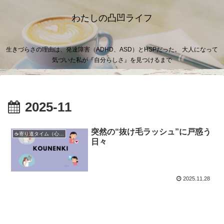
わたしの凸凹ライフ
生きづらさの理由は、発達障害（ADHD、ASD）とHSPだった。 大人になって
気づいた私が『自分らしさ』を見つけるまで
2025-11
突然の“抜け毛ラッシュ”に戸惑う
☕寄り道タイム（心のカフェタイム）
日々
2025.11.28